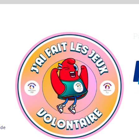
P
 de