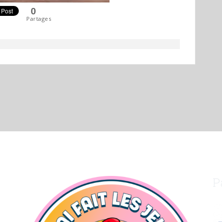
0
Partages
P