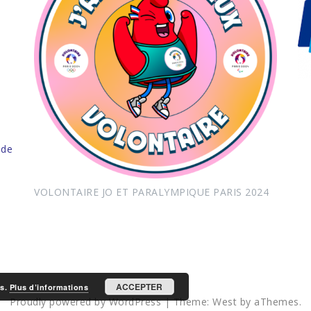
 de
VOLONTAIRE JO ET PARALYMPIQUE PARIS 2024
ACCEPTER
es.
Plus d’informations
Proudly powered by WordPress
|
Theme:
West
by aThemes.